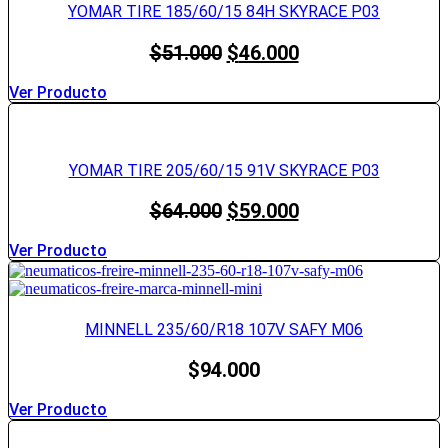
YOMAR TIRE 185/60/15 84H SKYRACE P03
El
El
$
51.000
$
46.000
precio
precio
original
actual
Ver Producto
era:
es:
$51.000.
$46.000.
YOMAR TIRE 205/60/15 91V SKYRACE P03
El
El
$
64.000
$
59.000
precio
precio
original
actual
Ver Producto
era:
es:
$64.000.
$59.000.
MINNELL 235/60/R18 107V SAFY M06
$
94.000
Ver Producto