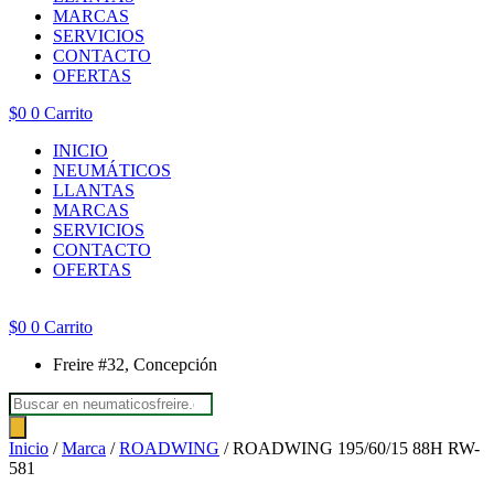
MARCAS
SERVICIOS
CONTACTO
OFERTAS
$
0
0
Carrito
INICIO
NEUMÁTICOS
LLANTAS
MARCAS
SERVICIOS
CONTACTO
OFERTAS
$
0
0
Carrito
Freire #32, Concepción
Búsqueda
de
productos
Inicio
/
Marca
/
ROADWING
/ ROADWING 195/60/15 88H RW-
581