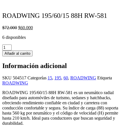
ROADWING 195/60/15 88H RW-581
El
El
$
72.000
$
60.000
precio
precio
6 disponibles
original
actual
era:
es:
ROADWING
$72.000.
$60.000.
195/60/15
Añadir al carrito
88H
RW-
Información adicional
581
cantidad
SKU
504517
Categorías
15
,
195
,
60
,
ROADWING
Etiqueta
ROADWING
ROADWING 195/60/15 88H RW-581 es un neumático radial
diseñado para automóviles de turismo, sedanes y hatchbacks,
ofreciendo rendimiento confiable en ciudad y carretera con
conducción confortable y segura. Su índice de carga (88) soporta
hasta 560 kg por neumático y el código de velocidad (H) permite
hasta 210 km/h. Ideal para conductores que buscan seguridad y
durabilidad.