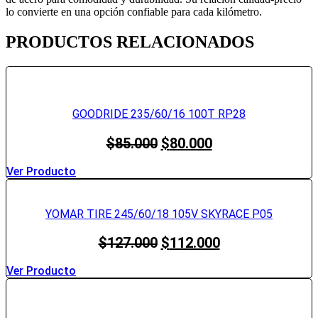
lo convierte en una opción confiable para cada kilómetro.
PRODUCTOS RELACIONADOS
GOODRIDE 235/60/16 100T RP28
El
El
$
85.000
$
80.000
precio
precio
original
actual
Ver Producto
era:
es:
$85.000.
$80.000.
YOMAR TIRE 245/60/18 105V SKYRACE P05
El
El
$
127.000
$
112.000
precio
precio
original
actual
Ver Producto
era:
es:
$127.000.
$112.000.