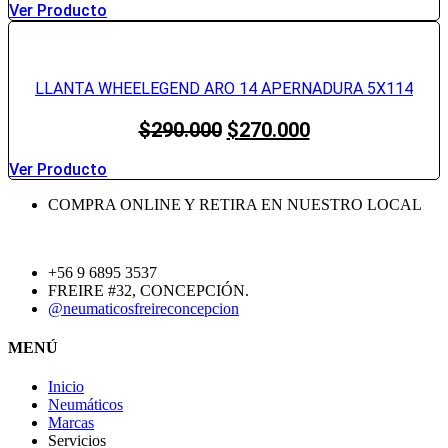
Ver Producto
LLANTA WHEELEGEND ARO 14 APERNADURA 5X114
El
El
$
290.000
$
270.000
precio
precio
original
actual
Ver Producto
era:
es:
COMPRA ONLINE Y RETIRA EN NUESTRO LOCAL
$290.000.
$270.000.
+56 9 6895 3537
FREIRE #32, CONCEPCIÓN.
@neumaticosfreireconcepcion
MENÚ
Inicio
Neumáticos
Marcas
Servicios