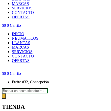
MARCAS
SERVICIOS
CONTACTO
OFERTAS
$
0
0
Carrito
INICIO
NEUMÁTICOS
LLANTAS
MARCAS
SERVICIOS
CONTACTO
OFERTAS
$
0
0
Carrito
Freire #32, Concepción
Búsqueda
de
productos
TIENDA