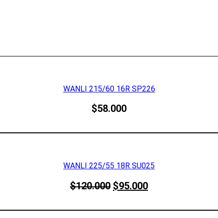
WANLI 215/60 16R SP226
$
58.000
WANLI 225/55 18R SU025
El
El
$
120.000
$
95.000
precio
precio
original
actual
era:
es: