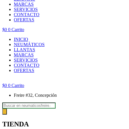
MARCAS
SERVICIOS
CONTACTO
OFERTAS
$
0
0
Carrito
INICIO
NEUMÁTICOS
LLANTAS
MARCAS
SERVICIOS
CONTACTO
OFERTAS
$
0
0
Carrito
Freire #32, Concepción
Búsqueda
de
productos
TIENDA