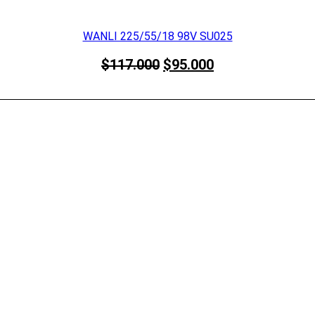
$120.000.
$95.000.
WANLI 225/55/18 98V SU025
El
El
$
117.000
$
95.000
precio
precio
original
actual
era:
es:
$117.000.
$95.000.