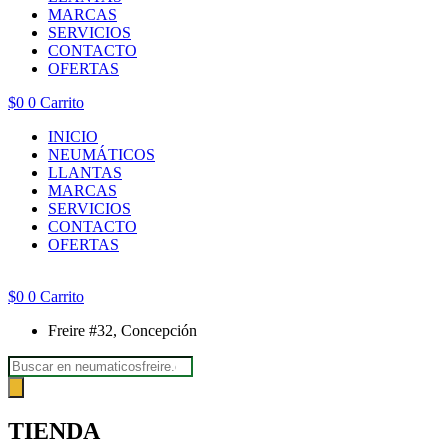
MARCAS
SERVICIOS
CONTACTO
OFERTAS
$
0
0
Carrito
INICIO
NEUMÁTICOS
LLANTAS
MARCAS
SERVICIOS
CONTACTO
OFERTAS
$
0
0
Carrito
Freire #32, Concepción
Búsqueda
de
productos
TIENDA